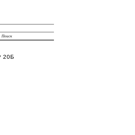
Поиск
Р 20Б