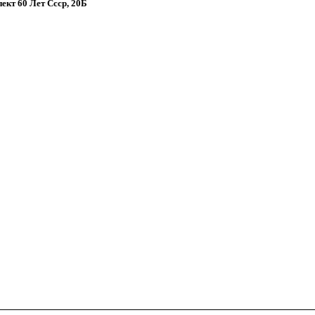
пект 60 Лет Ссср, 20Б