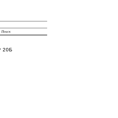
Поиск
Р 20Б