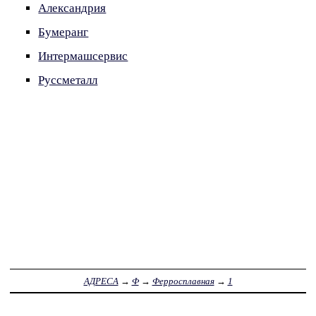
Александрия
Бумеранг
Интермашсервис
Руссметалл
АДРЕСА
→
Ф
→
Ферросплавная
→
1