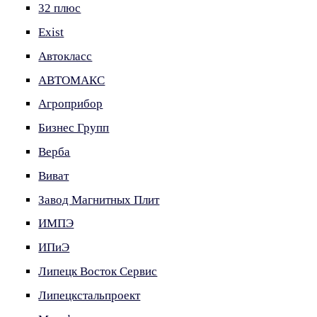
32 плюс
Exist
Автокласс
АВТОМАКС
Агроприбор
Бизнес Групп
Верба
Виват
Завод Магнитных Плит
ИМПЭ
ИПиЭ
Липецк Восток Сервис
Липецкстальпроект