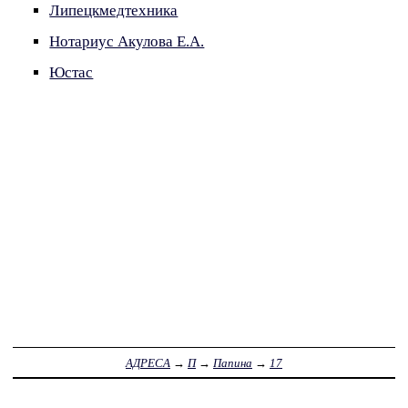
Липецкмедтехника
Нотариус Акулова Е.А.
Юстас
АДРЕСА
→
П
→
Папина
→
17