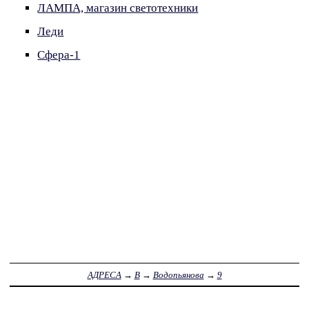
ЛАМПА, магазин светотехники
Леди
Сфера-1
АДРЕСА
→
В
→
Водопьянова
→
9