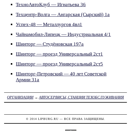
ТехноАвтоКлуб — Игнатьева 36
Техцентр-Волга — Ангарская (Сырский) 1а
Успех-48 — Металлургов 4вл1
Чайнамобил-Липецк — Индустриальная 4/1
Шинторг — Студёновская 197а
Шинторг — проезд Универсальный 2ст1
Шинторг — проезд Универсальный 2ст5
Шинторг-Петровский — 40 лет Советской
Армии 31а
ОРГАНИЗАЦИИ
→
АВТОСЕРВИСЫ, СТАНЦИИ ТЕХОБСЛУЖИВАНИЯ
© 2014
LIPBURG.RU
— ВСЕ ПРАВА ЗАЩИЩЕНЫ.