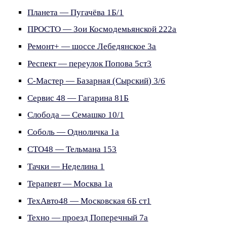
Планета — Пугачёва 1Б/1
ПРОСТО — Зои Космодемьянской 222а
Ремонт+ — шоссе Лебедянское 3а
Респект — переулок Попова 5ст3
С-Мастер — Базарная (Сырский) 3/6
Сервис 48 — Гагарина 81Б
Слобода — Семашко 10/1
Соболь — Одноличка 1а
СТО48 — Тельмана 153
Тачки — Неделина 1
Терапевт — Москва 1а
ТехАвто48 — Московская 6Б ст1
Техно — проезд Поперечный 7а