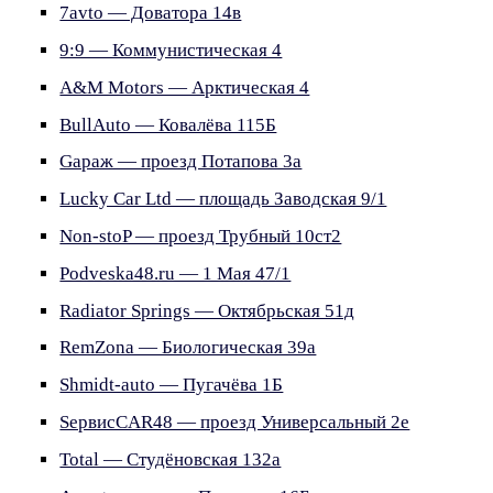
7avto — Доватора 14в
9:9 — Коммунистическая 4
A&M Motors — Арктическая 4
BullAuto — Ковалёва 115Б
Gараж — проезд Потапова 3а
Lucky Car Ltd — площадь Заводская 9/1
Non-stoP — проезд Трубный 10ст2
Podveska48.ru — 1 Мая 47/1
Radiator Springs — Октябрьская 51д
RemZona — Биологическая 39а
Shmidt-auto — Пугачёва 1Б
SервисCAR48 — проезд Универсальный 2е
Total — Студёновская 132а