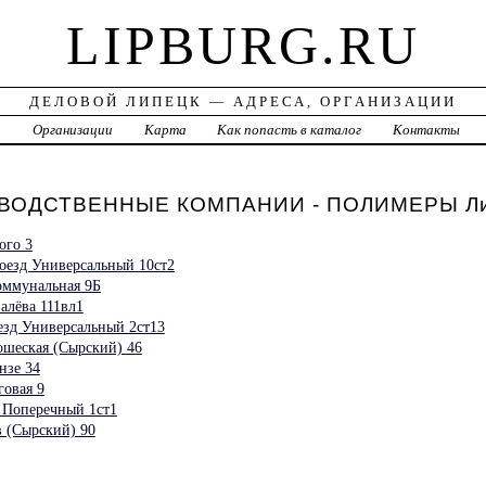
LIPBURG.RU
ДЕЛОВОЙ ЛИПЕЦК — АДРЕСА, ОРГАНИЗАЦИИ
а
Организации
Карта
Как попасть в каталог
Контакты
ВОДСТВЕННЫЕ КОМПАНИИ - ПОЛИМЕРЫ Ли
ого 3
езд Универсальный 10ст2
ммунальная 9Б
алёва 111вл1
зд Универсальный 2ст13
еская (Сырский) 46
нзе 34
овая 9
 Поперечный 1ст1
 (Сырский) 90