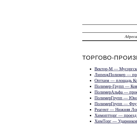
Адрес
ТОРГОВО-ПРОИЗ
Вектор-М — Мусоргск
ЛипецкПолимер — про
Оптхим — площадь Ко
Полимер-Групп — Ков
ПолимерАльфа — прое
ПолимерГрупп — Юнош
ПолимерГрупп — Фру
Реагент — Нижняя Лог
Химоптторг — проезд
ХимТорг — Ударников