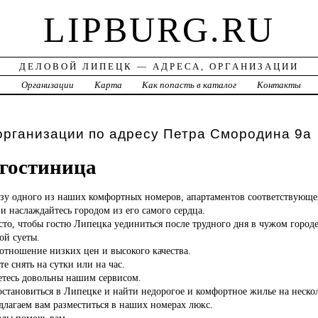
LIPBURG.RU
ДЕЛОВОЙ ЛИПЕЦК — АДРЕСА, ОРГАНИЗАЦИИ
а
Организации
Карта
Как попасть в каталог
Контакты
организации по адресу Петра Смородина 9а
 гостиница
ьзу одного из наших комфортных номеров, апартаментов соответствующей
и наслаждайтесь городом из его самого сердца.
сто, чтобы гостю Липецка уединиться после трудного дня в чужом город
ой суеты.
отношение низких цен и высокого качества.
 снять на сутки или на час.
етесь довольны нашим сервисом.
становиться в Липецке и найти недорогое и комфортное жилье на нескол
длагаем вам разместиться в наших номерах люкс.
ады помочь вам.