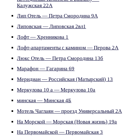
Калужская 22А
Лип Отель — Петра Смородина 9А
Липовская — Липовская 2вл1
Лофт — Хренникова 1
Лофт-апартаменты с камином — Перова 2А
Люкс Отель — Петра Смородина 13б
Марафон — Гагарина 69
Меридиан — Российская (Матырский) 13
Меркулова 10 а — Меркулова 10а
минская — Минская 4Б
Мотель Чаглаян — проезд Универсальный 2А
На Морской — Морская (Новая жизнь) 19а
На Первомайской — Первомайская 3