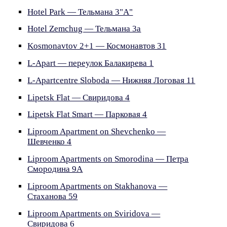
Hotel Park — Тельмана 3"А"
Hotel Zemchug — Тельмана 3а
Kosmonavtov 2+1 — Космонавтов 31
L-Apart — переулок Балакирева 1
L-Apartcentre Sloboda — Нижняя Логовая 11
Lipetsk Flat — Свиридова 4
Lipetsk Flat Smart — Парковая 4
Liproom Apartment on Shevchenko —
Шевченко 4
Liproom Apartments on Smorodina — Петра
Смородина 9A
Liproom Apartments on Stakhanova —
Стаханова 59
Liproom Apartments on Sviridova —
Свиридова 6