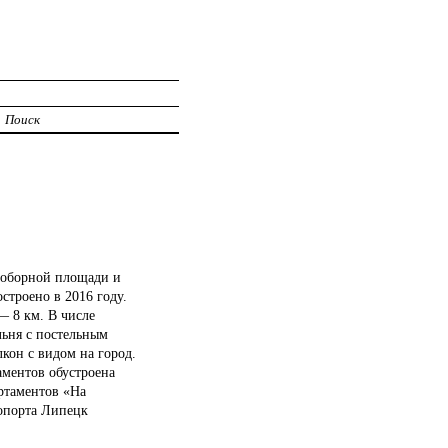
Поиск
 Соборной площади и
строено в 2016 году.
— 8 км. В числе
льня с постельным
лкон с видом на город.
аментов обустроена
артаментов «На
ропорта Липецк