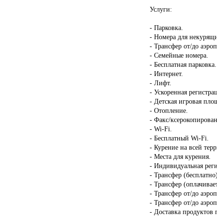
Услуги:
- Парковка.
- Номера для некурящ
- Трансфер от/до аэроп
- Семейные номера.
- Бесплатная парковка.
- Интернет.
- Лифт.
- Ускоренная регистрац
- Детская игровая пло
- Отопление.
- Факс/ксерокопирован
- Wi-Fi.
- Бесплатный Wi-Fi.
- Курение на всей тер
- Места для курения.
- Индивидуальная реги
- Трансфер (бесплатно)
- Трансфер (оплачивает
- Трансфер от/до аэро
- Трансфер от/до аэроп
- Доставка продуктов 