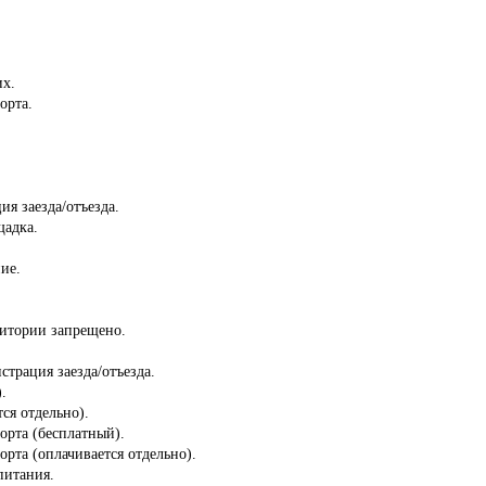
их.
орта.
ия заезда/отъезда.
щадка.
ие.
ритории запрещено.
страция заезда/отъезда.
.
ся отдельно).
порта (бесплатный).
орта (оплачивается отдельно).
питания.