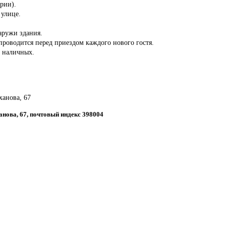
ории).
 улице.
аружи здания.
роводится перед приездом каждого нового гостя.
з наличных.
ханова, 67
ханова, 67, почтовый индекс 398004