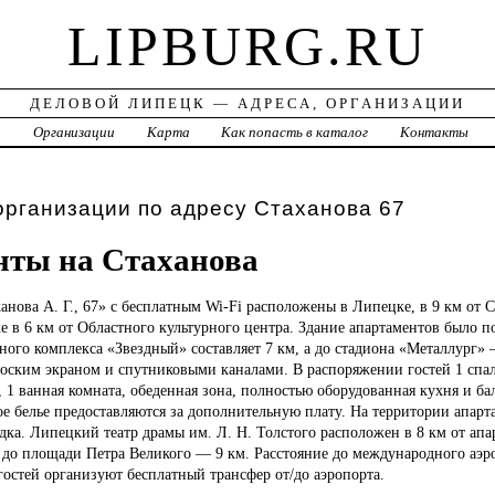
LIPBURG.RU
ДЕЛОВОЙ ЛИПЕЦК — АДРЕСА, ОРГАНИЗАЦИИ
а
Организации
Карта
Как попасть в каталог
Контакты
организации по адресу Стаханова 67
нты на Стаханова
анова А. Г., 67» с бесплатным Wi-Fi расположены в Липецке, в 9 км от
е в 6 км от Областного культурного центра. Здание апартаментов было по
ного комплекса «Звездный» составляет 7 км, а до стадиона «Металлург» 
лоским экраном и спутниковыми каналами. В распоряжении гостей 1 спа
 1 ванная комната, обеденная зона, полностью оборудованная кухня и ба
е белье предоставляются за дополнительную плату. На территории апарт
дка. Липецкий театр драмы им. Л. Н. Толстого расположен в 8 км от ап
 а до площади Петра Великого — 9 км. Расстояние до международного аэ
 гостей организуют бесплатный трансфер от/до аэропорта.