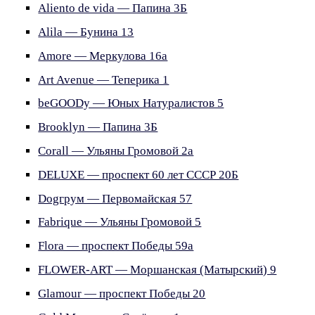
Aliento de vida — Папина 3Б
Alila — Бунина 13
Amore — Меркулова 16а
Art Avenue — Теперика 1
beGOODy — Юных Натуралистов 5
Brooklyn — Папина 3Б
Corall — Ульяны Громовой 2а
DELUXE — проспект 60 лет СССР 20Б
Dogгрум — Первомайская 57
Fabrique — Ульяны Громовой 5
Flora — проспект Победы 59а
FLOWER-ART — Моршанская (Матырский) 9
Glamour — проспект Победы 20