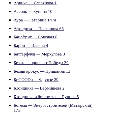
Арника — Славянова 1
Ассоль — Бунина 10
Аура — Гагарина 147а
Афродита — Плеханова 65
Банафрит — Союзная 6
Барби — Ильича 4
Баттерфляй — Меркулова 3
Белль — проспект Победы 29
Белый крокус — Пришвина 13
БиGOODи — Фрунзе 29
Блондинка — Вермишева 2
Блондинка и брюнетка — Бунина 5
Богема — Энергостроителей (Матырский)
17Б